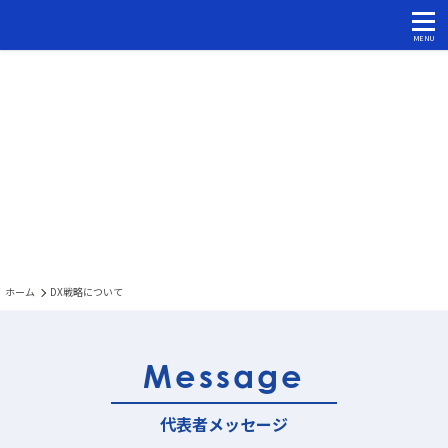
tog
MENU
DX_STRATEGY
DX戦略について
ホーム
DX戦略について
Message
代表者メッセージ