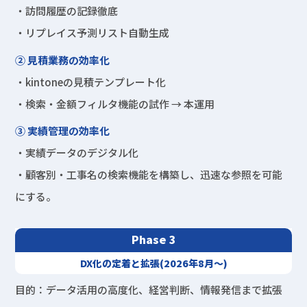
・訪問履歴の記録徹底
・リプレイス予測リスト自動生成
② 見積業務の効率化
・kintoneの見積テンプレート化
・検索・金額フィルタ機能の試作 → 本運用
③ 実績管理の効率化
・実績データのデジタル化
・顧客別・工事名の検索機能を構築し、迅速な参照を可能
にする。
Phase 3
DX化の定着と拡張(2026年8月〜)
目的：データ活用の高度化、経営判断、情報発信まで拡張